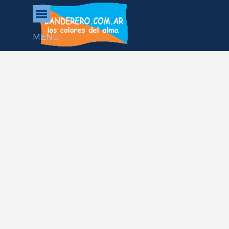
Vaya al Contenido
Saltar menú
MENU