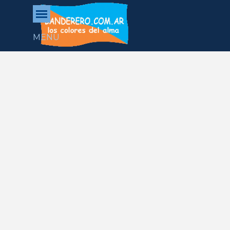
Vaya al Contenido
Saltar menú
MENU