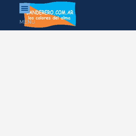
Vaya al Contenido
Saltar menú
MENU