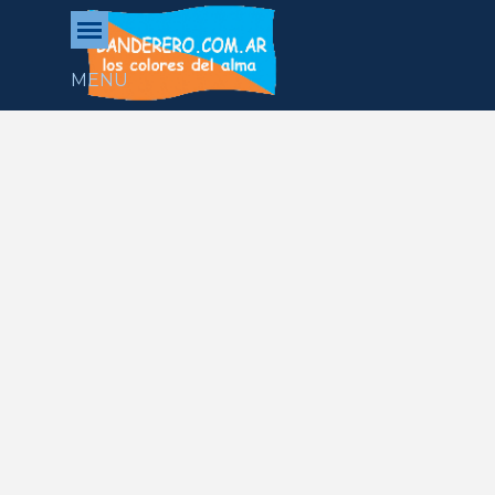
Vaya al Contenido
Saltar menú
MENU