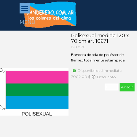
Vaya al Contenido
Saltar menú
MENU
Polisexual medida 120 x
70 cm art:10671
120 x 70
Bandera de tela de poliéster de
flameo totalmente estampada
Disponibilidad inmediata
7002.00 $
Descuento
Añadir