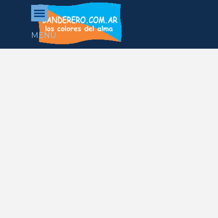
Vaya al Contenido
Saltar menú
MENU