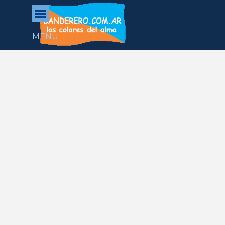
Vaya al Contenido
Saltar menú
MENU