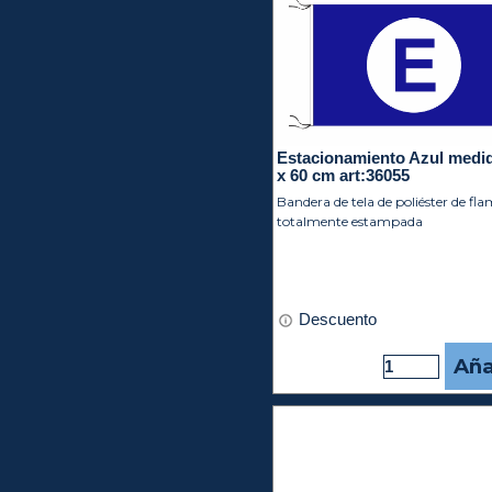
Estacionamiento Azul medi
x 60 cm art:36055
Bandera de tela de poliéster de fl
totalmente estampada
Descuento
Aña