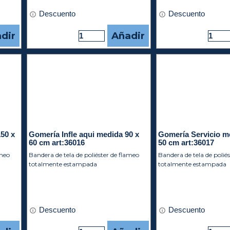
Descuento
Descuento
dir
Añadir
150 x
Gomería Infle aqui medida 90 x
Gomería Servicio m
60 cm art:36016
50 cm art:36017
ameo
Bandera de tela de poliéster de flameo
Bandera de tela de polié
totalmente estampada
totalmente estampada
Descuento
Descuento