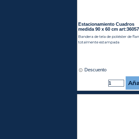
Estacionamiento Cuadros
medida 90 x 60 cm art:3605
Bandera de tela de poliéster de fl
totalmente estampada
Descuento
Aña