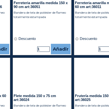
Ferreteria amarilla medida 150 x
Ferreteria amarilla 
06
90 cm art:36051
60 cm art:36011
ameo
Bandera de tela de poliéster de flameo
Bandera de tela de polié
totalmente estampada
totalmente estampada
Descuento
Descuento
dir
Añadir
x 60
Flete medida 150 x 75 cm
Frutería medida 150
art:36024
art:36025
ameo
Bandera de tela de poliéster de flameo
Bandera de tela de polié