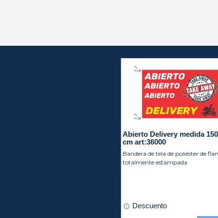
Abierto Delivery medida 150
cm art:36000
Bandera de tela de poliéster de fl
totalmente estampada
Descuento