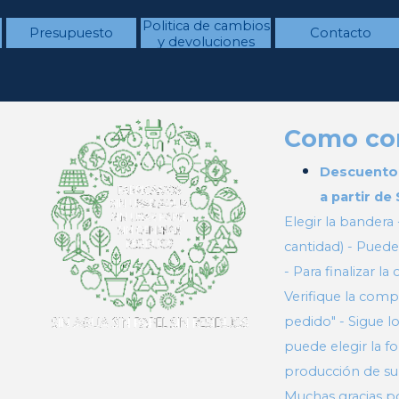
Saltar menú
Politica de cambios
Presupuesto
▼
Contacto
y devoluciones
Como co
Descuento e
a partir d
Elegir la bandera
cantidad) - Puede
- Para finalizar 
Verifique la com
pedido" - Sigue lo
puede elegir la f
producción de su
Muchas gracias po