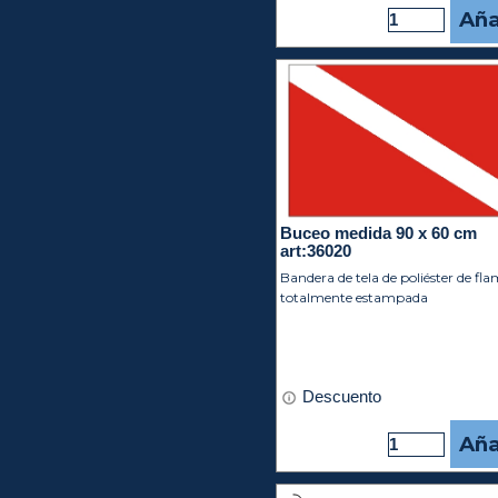
Aña
Buceo medida 90 x 60 cm
art:36020
Bandera de tela de poliéster de fl
totalmente estampada
Descuento
Aña