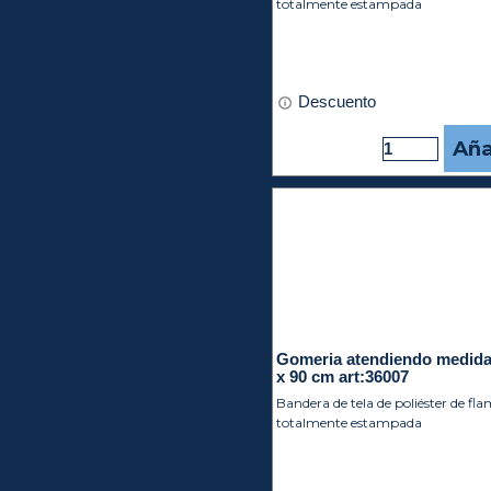
totalmente estampada
Descuento
Aña
Gomeria atendiendo medida
x 90 cm art:36007
Bandera de tela de poliéster de fl
totalmente estampada