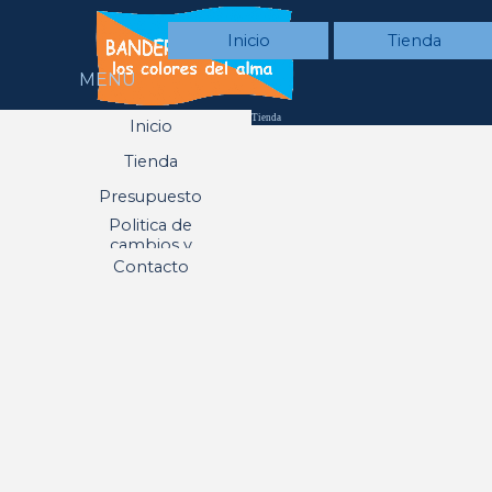
Vaya al Contenido
Inicio
Tienda
MENU
Saltar menú
Tienda
Inicio
Tienda
▼
Presupuesto
Politica de
cambios y
devoluciones
Contacto