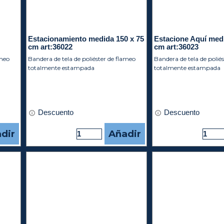
Estacionamiento medida 150 x 75
Estacione Aquí medi
7
cm art:36022
cm art:36023
ameo
Bandera de tela de poliéster de flameo
Bandera de tela de polié
totalmente estampada
totalmente estampada
Descuento
Descuento
dir
Añadir