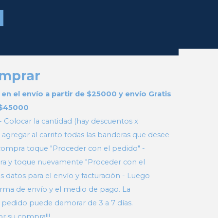
mprar
n el envío a partir de $25000 y envío Gratis
e $45000
 - Colocar la cantidad (hay descuentos x
 agregar al carrito todas las banderas que desee
la compra toque "Proceder con el pedido" -
pra y toque nuevamente "Proceder con el
s datos para el envío y facturación - Luego
orma de envío y el medio de pago. La
 pedido puede demorar de 3 a 7 días.
r su compra!!!