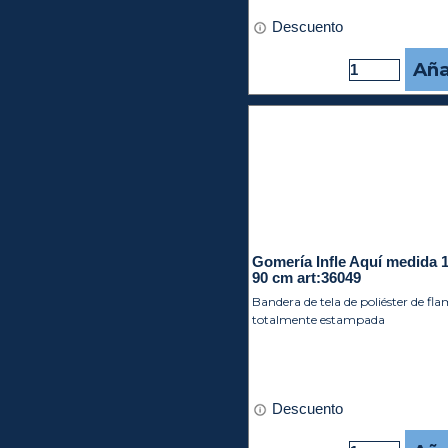
Descuento
Aña
Gomería Infle Aquí medida 
90 cm art:36049
Bandera de tela de poliéster de fl
totalmente estampada
Descuento